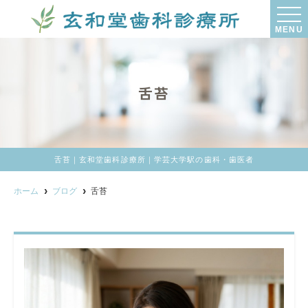
MENU
舌苔
舌苔｜玄和堂歯科診療所｜学芸大学駅の歯科・歯医者
ホーム
ブログ
舌苔