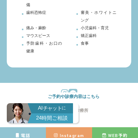
備
歯科恐怖症
審美・ホワイトニ
ング
痛み・麻酔
小児歯科・育児
マウスピース
矯正歯科
予防歯科・お口の
食事
健康
ご予約や診療内容はこちら
AI
チャット
に
© 玄和堂歯科診療所
24
時間ご相談
電話
Instagram
WEB予約