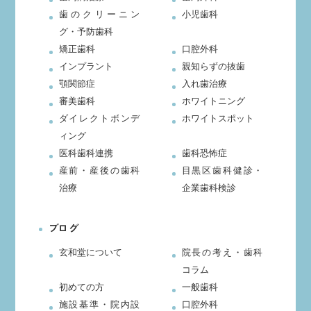
歯のクリーニン
小児歯科
グ・予防歯科
矯正歯科
口腔外科
インプラント
親知らずの抜歯
顎関節症
入れ歯治療
審美歯科
ホワイトニング
ダイレクトボンデ
ホワイトスポット
ィング
医科歯科連携
歯科恐怖症
産前・産後の歯科
目黒区歯科健診・
治療
企業歯科検診
ブログ
玄和堂について
院長の考え・歯科
コラム
初めての方
一般歯科
施設基準・院内設
口腔外科