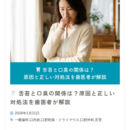
舌苔と口臭の関係は？原因と正しい
対処法を歯医者が解説
2026年1月21日
一般歯科
,
口内炎
,
口腔乾燥・ドライマウス
,
口腔外科
,
舌苔