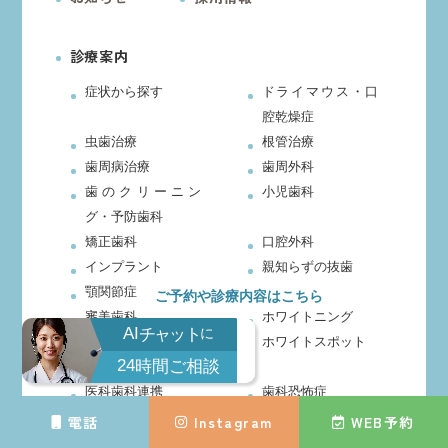
診療案内
症状から探す
ドライマウス・口
腔乾燥症
虫歯治療
根管治療
歯周病治療
歯周外科
歯のクリーニン
小児歯科
グ・予防歯科
矯正歯科
口腔外科
インプラント
親知らずの抜歯
顎関節症
入れ歯治療
ご予約や診療内容はこちら
審美歯科
ホワイトニング
AI
チャット
に
ダイレクトボンデ
ホワイトスポット
24
時間ご相談
ィング
医科歯科連携
歯科恐怖症
産前・産後の歯科
目黒区歯科健診・
電話
Instagram
WEB予約
治療
企業歯科検診