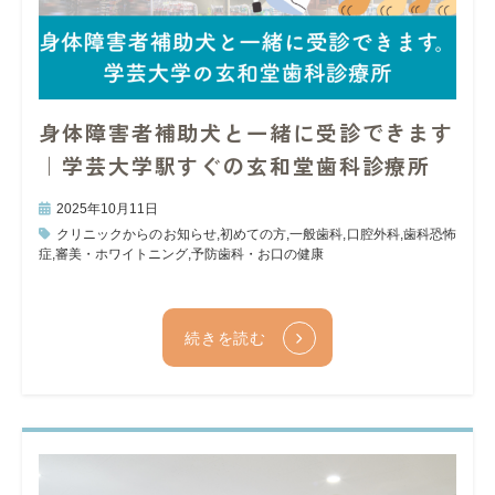
身体障害者補助犬と一緒に受診できます
｜学芸大学駅すぐの玄和堂歯科診療所
2025年10月11日
クリニックからのお知らせ
,
初めての方
,
一般歯科
,
口腔外科
,
歯科恐怖
症
,
審美・ホワイトニング
,
予防歯科・お口の健康
続きを読む