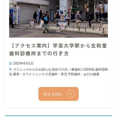
【アクセス案内】学芸大学駅から玄和堂
歯科診療所までの行き方
2025年6月1日
クリニックからのお知らせ
,
初めての方
,
一般歯科
,
口腔外科
,
歯科恐怖
症
,
審美・ホワイトニング
,
小児歯科・育児
,
予防歯科・お口の健康
続きを読む