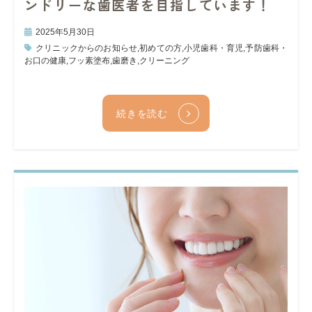
ンドリーな歯医者を目指しています！
2025年5月30日
クリニックからのお知らせ
,
初めての方
,
小児歯科・育児
,
予防歯科・
お口の健康
,
フッ素塗布
,
歯磨き
,
クリーニング
続きを読む