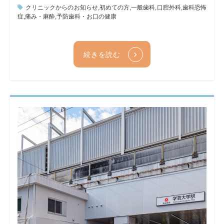
クリニックからのお知らせ
,
初めての方
,
一般歯科
,
口腔外科
,
歯科恐怖
症
,
痛み・麻酔
,
予防歯科・お口の健康
続きを読む