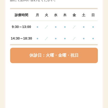
診療時間
月
火
水
木
金
土
日
9:30～13:00
●
／
●
●
／
●
●
14:30～18:30
●
／
●
●
／
●
●
休診日：火曜・金曜・祝日