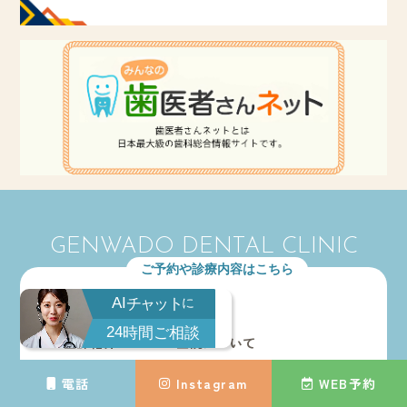
GENWADO DENTAL CLINIC
ご予約や診療内容はこちら
AI
チャット
に
初診の方へ
ホーム
24
時間ご相談
医師紹介
医院について
玄和堂のあゆみ
電話
Instagram
WEB予約
学芸大学のみなさ