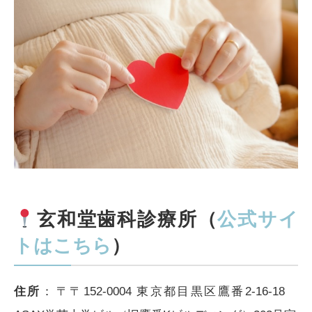
玄和堂歯科診療所（
公式サイ
トはこちら
）
住所
：​
〒
〒152-0004 東京都目黒区鷹番2-16-18